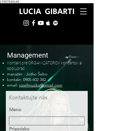
17007034140
LUCIA GIBARTI
Management
Kontakt pre ORGANIZÁTOROV koncertov a
spoluprác
manažér : Jožko Šebo
kontakt:
0905 602 342
email:
jozefmuzika@gmail.com
Kontaktujte nás
Meno
Priezvisko